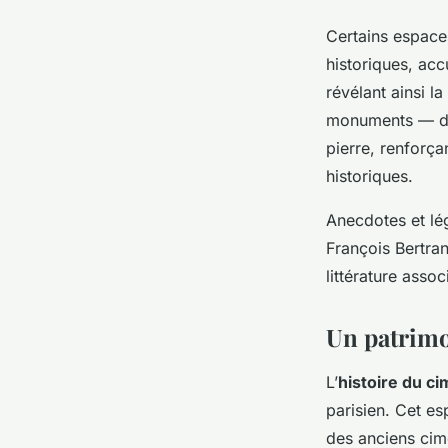
Certains espaces
historiques, ac
révélant ainsi l
monuments ⁠— dé
pierre, renforç
historiques.
Anecdotes et lé
François Bertran
littérature asso
Un patrimo
L’
histoire du c
parisien. Cet es
des anciens cime