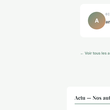
EC
A
a
← Voir tous les a
Actu — Nos aut