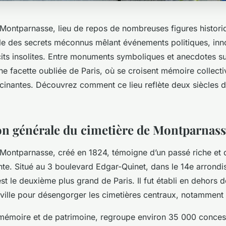
 Montparnasse, lieu de repos de nombreuses figures histori
cèle des secrets méconnus mêlant événements politiques, inn
écits insolites. Entre monuments symboliques et anecdotes s
e facette oubliée de Paris, où se croisent mémoire collectiv
scinantes. Découvrez comment ce lieu reflète deux siècles d’
on générale du cimetière de Montparnas
 Montparnasse, créé en 1824, témoigne d’un passé riche et 
te. Situé au 3 boulevard Edgar-Quinet, dans le 14e arrondi
st le deuxième plus grand de Paris. Il fut établi en dehors d
 ville pour désengorger les cimetières centraux, notamment
e mémoire et de patrimoine, regroupe environ 35 000 conces