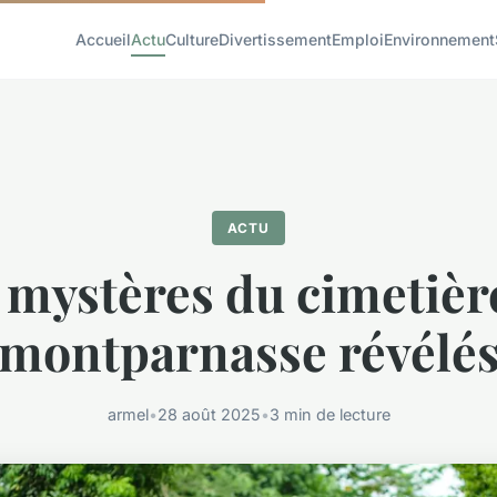
Accueil
Actu
Culture
Divertissement
Emploi
Environnement
ACTU
 mystères du cimetièr
montparnasse révélé
armel
•
28 août 2025
•
3 min de lecture