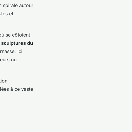
 spirale autour
stes et
où se côtoient
t sculptures du
rnasse. Ici
teurs ou
tion
iées à ce vaste