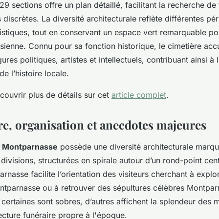
29 sections offre un plan détaillé, facilitant la recherche d
 discrètes. La diversité architecturale reflète différentes pé
stiques, tout en conservant un espace vert remarquable po
isienne. Connu pour sa fonction historique, le cimetière accu
ures politiques, artistes et intellectuels, contribuant ainsi à 
 l’histoire locale.
ouvrir plus de détails sur cet
article complet
.
re, organisation et anecdotes majeures
u Montparnasse
possède une diversité architecturale marqué
visions, structurées en spirale autour d’un rond-point cent
rnasse facilite l’orientation des visiteurs cherchant à explor
ntparnasse ou à retrouver des sépultures célèbres Montpar
 certaines sont sobres, d’autres affichent la splendeur des 
itecture funéraire propre à l'époque.