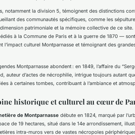
, notamment la division 5, témoignent des distinctions conf
cueillant des communautés spécifiques, comme les sépulture
a dimension patrimoniale et la mémoire collective de ce site.
diés à la Commune de Paris et à la guerre de 1870 ⁠— sont
ant l’impact culturel Montparnasse et témoignant des grande
gendes Montparnasse abondent : en 1849, l’affaire du “Ser
d, auteur d’actes de nécrophilie, intrigue toujours autant qu
ciées à certaines tombes, contribuant à l’ambiance et atmosp
ine historique et culturel au cœur de Pa
imetière de Montparnasse
débute en 1824, marqué par l’ur
pace de 19 hectares, situé dans le 14e arrondissement, illus
tières intra-muros vers de vastes nécropoles périphériques