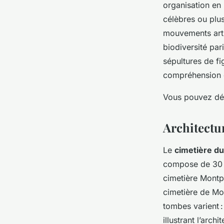
organisation en 
célèbres ou plus
mouvements arti
biodiversité par
sépultures de fig
compréhension de
Vous pouvez déc
Architectu
Le
cimetière d
compose de 30 di
cimetière Montpa
cimetière de Mo
tombes varient :
illustrant l’arch