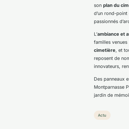
son
plan du ci
d’un rond-point c
passionnés d’arc
L’
ambiance et a
familles venues 
cimetière
, et t
reposent de nom
innovateurs, ren
Des panneaux exp
Montparnasse Pa
jardin de mémoir
Actu