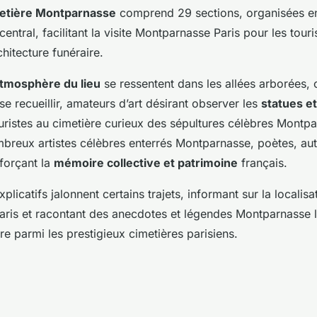
metière Montparnasse
comprend 29 sections, organisées en
entral, facilitant la visite Montparnasse Paris pour les touri
hitecture funéraire.
tmosphère du lieu
se ressentent dans les allées arborées, 
se recueillir, amateurs d’art désirant observer les
statues e
ouristes au cimetière curieux des sépultures célèbres Montpa
breux artistes célèbres enterrés Montparnasse, poètes, au
forçant la
mémoire collective et patrimoine
français.
licatifs jalonnent certains trajets, informant sur la localisa
ris et racontant des anecdotes et légendes Montparnasse l
e parmi les prestigieux cimetières parisiens.