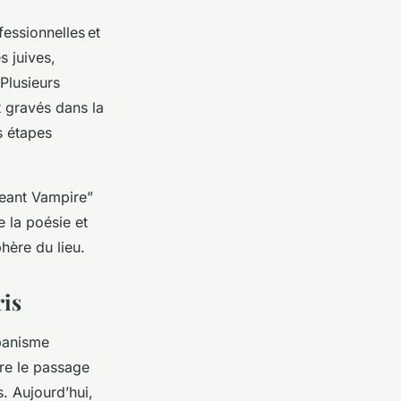
essionnelles et
s juives,
 Plusieurs
 gravés dans la
s étapes
geant Vampire”
e la poésie et
hère du lieu.
ris
banisme
tre le passage
. Aujourd’hui,