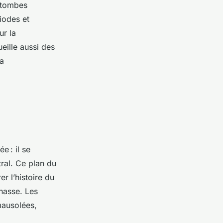
e tombes
riodes et
ur la
eille aussi des
la
e : il se
ral. Ce plan du
er l’histoire du
nasse. Les
mausolées,