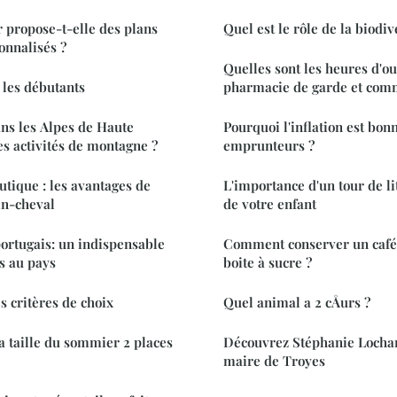
r propose-t-elle des plans
Quel est le rôle de la biodiv
onnalisés ?
Quelles sont les heures d'o
 les débutants
pharmacie de garde et comm
ns les Alpes de Haute
Pourquoi l'inflation est bon
es activités de montagne ?
emprunteurs ?
utique : les avantages de
L'importance d'un tour de l
in-cheval
de votre enfant
ortugais: un indispensable
Comment conserver un café
s au pays
boite à sucre ?
s critères de choix
Quel animal a 2 cÅurs ?
 taille du sommier 2 places
Découvrez Stéphanie Lochard
maire de Troyes