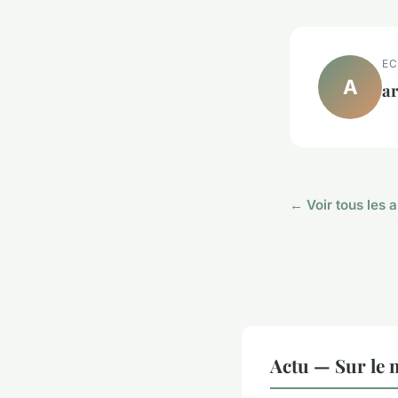
EC
A
a
← Voir tous les a
Actu — Sur le 