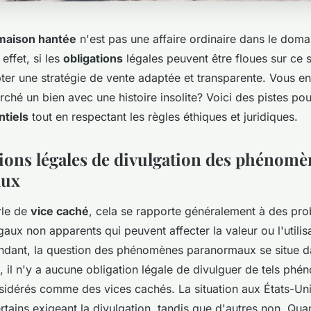
maison hantée
n'est pas une affaire ordinaire dans le doma
 effet, si les
obligations
légales peuvent être floues sur ce su
pter une stratégie de vente adaptée et transparente. Vous e
rché un bien avec une histoire insolite? Voici des pistes pou
ntiels
tout en respectant les règles éthiques et juridiques.
tions légales de divulgation des phénomè
aux
rle de
vice caché
, cela se rapporte généralement à des pr
aux non apparents qui peuvent affecter la valeur ou l'utilis
ndant, la question des phénomènes paranormaux se situe 
, il n'y a aucune obligation légale de divulguer de tels phén
sidérés comme des vices cachés. La situation aux États-Uni
certains exigeant la divulgation, tandis que d'autres non. Q