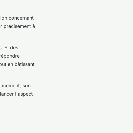
gion concernant
r précisément à
.
s. Si des
 répondre
out en bâtissant
placement, son
lancer l'aspect