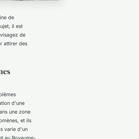
ine de
jet, il est
nvisagez de
r attirer des
nes
oblèmes
ation d'une
dans une zone
omènes, et ils
s varie d'un
uant au Royaume-