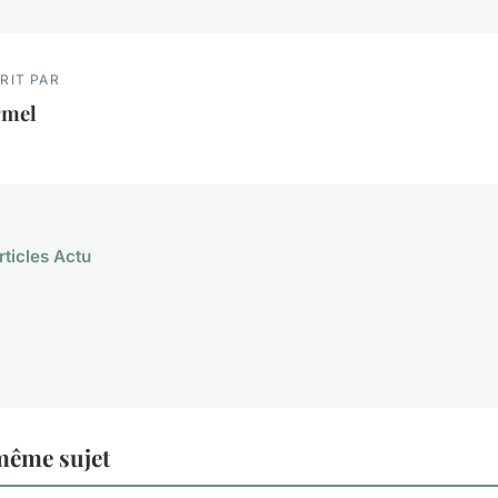
RIT PAR
rmel
rticles Actu
même sujet