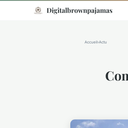
Digitalbrownpajamas
Accueil
›
Actu
Com