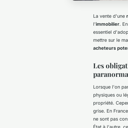
La vente d'une
l'
immobilier
. En
essentiel d'ado
mettre sur le ma
acheteurs pote
Les obliga
paranorm
Lorsque l'on pa
physiques ou lég
propriété. Cepe
grise. En France
ne sont pas con
État à l'autre, 