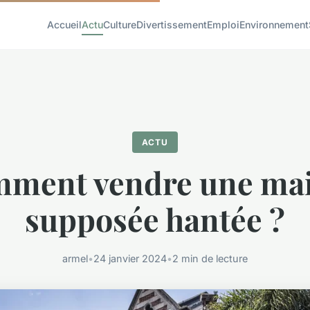
Accueil
Actu
Culture
Divertissement
Emploi
Environnement
ACTU
ment vendre une ma
supposée hantée ?
armel
•
24 janvier 2024
•
2 min de lecture