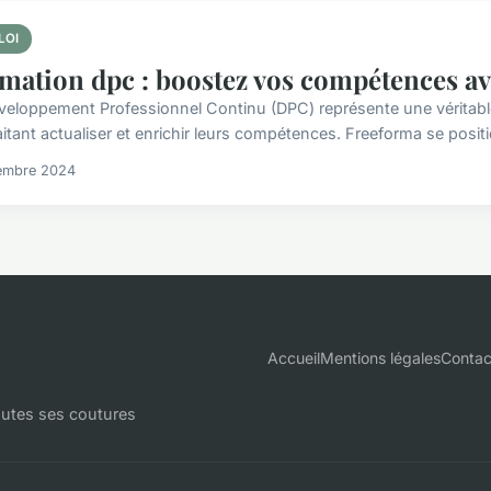
LOI
mation dpc : boostez vos compétences a
veloppement Professionnel Continu (DPC) représente une véritable
itant actualiser et enrichir leurs compétences. Freeforma se posi
embre 2024
Accueil
Mentions légales
Contac
outes ses coutures