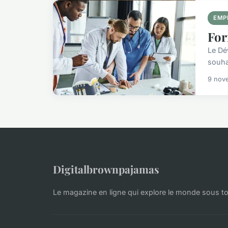
EMP
For
Le Dé
souha
9 nov
Digitalbrownpajamas
Le magazine en ligne qui explore le monde sous t