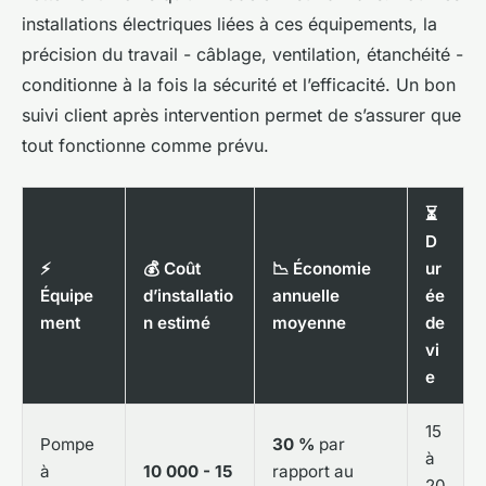
installations électriques liées à ces équipements, la
précision du travail - câblage, ventilation, étanchéité -
conditionne à la fois la sécurité et l’efficacité. Un bon
suivi client après intervention permet de s’assurer que
tout fonctionne comme prévu.
⏳
D
⚡
💰 Coût
📉 Économie
ur
Équipe
d’installatio
annuelle
ée
ment
n estimé
moyenne
de
vi
e
15
Pompe
30 %
par
à
à
10 000 - 15
rapport au
20