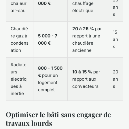
chaleur
000 €
chauffage
an
air-eau
électrique
s
Chaudiè
20 à 25 %
par
15
re gaz à
5 000 - 7
rapport à une
an
condens
000 €
chaudière
s
ation
ancienne
Radiate
800 - 1 500
urs
10 à 15 %
par
20
€
pour un
électriq
rapport aux
an
logement
ues à
convecteurs
s
complet
inertie
Optimiser le bâti sans engager de
travaux lourds