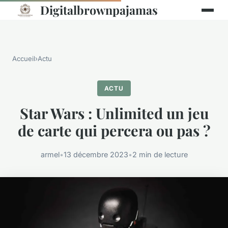
Digitalbrownpajamas
Accueil
›
Actu
ACTU
Star Wars : Unlimited un jeu
de carte qui percera ou pas ?
armel
•
13 décembre 2023
•
2 min de lecture