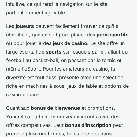
intuitive, ce qui rend la navigation sur le site
particulièrement agréable.
Les
joueurs
peuvent facilement trouver ce qu'ils
cherchent, que ce soit pour placer des
paris sportifs
ou pour jouer à des
jeux de casino
. Le site offre un
large éventail de
sports
sur lesquels parier, allant du
football au basket-ball, en passant par le tennis et
même l'eSport. Pour les amateurs de casino, la
diversité est tout aussi présente avec une sélection
riche en machines à sous, jeux de table et options de
casino en direct.
Quant aux
bonus de bienvenue
et promotions,
Yonibet sait attirer de nouveaux inscrits avec des
offres compétitives. Leur
bonus d'inscription
peut
prendre plusieurs formes, telles que des paris