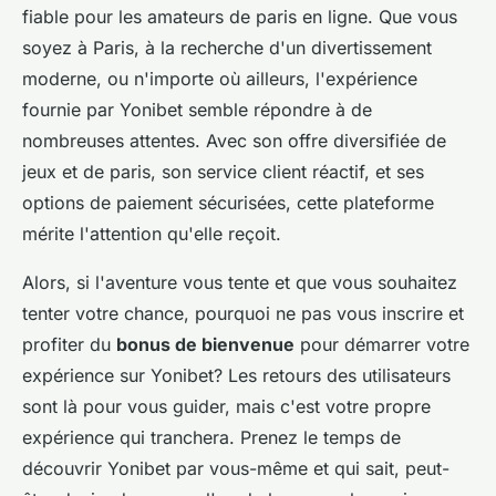
fiable pour les amateurs de paris en ligne. Que vous
soyez à Paris, à la recherche d'un divertissement
moderne, ou n'importe où ailleurs, l'expérience
fournie par Yonibet semble répondre à de
nombreuses attentes. Avec son offre diversifiée de
jeux et de paris, son service client réactif, et ses
options de paiement sécurisées, cette plateforme
mérite l'attention qu'elle reçoit.
Alors, si l'aventure vous tente et que vous souhaitez
tenter votre chance, pourquoi ne pas vous inscrire et
profiter du
bonus de bienvenue
pour démarrer votre
expérience sur Yonibet? Les retours des utilisateurs
sont là pour vous guider, mais c'est votre propre
expérience qui tranchera. Prenez le temps de
découvrir Yonibet par vous-même et qui sait, peut-